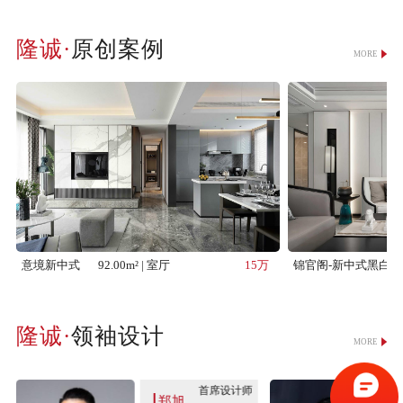
原创案例
MORE
意境新中式
92.00m² | 室厅
15万
锦官阁-新中式黑白简
领袖设计
MORE
首席设计师
郑旭