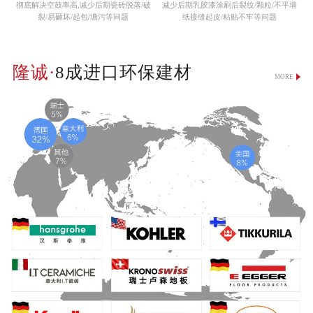
彻底解决空鼓率高,减少后期瓷砖脱落/破
减少后期乳胶漆涂刷后裂纹/颗粒/不平墙
裂/易砸坏/起包/塘污等问题
纸接缝起皮/粘贴不牢等问题
8成进口环保建材
MORE